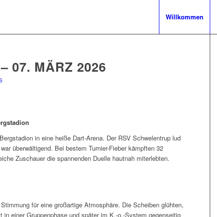
Willkommen
– 07. MÄRZ 2026
S
ergstadion
Bergstadion in eine heiße Dart-Arena. Der RSV Schwelentrup lud
 war überwältigend. Bei bestem Turnier-Fieber kämpften 32
eiche Zuschauer die spannenden Duelle hautnah miterlebten.
 Stimmung für eine großartige Atmosphäre. Die Scheiben glühten,
rst in einer Gruppenphase und später im K.-o.-System gegenseitig