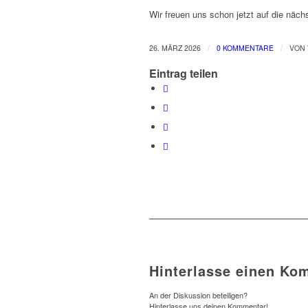
Wir freuen uns schon jetzt auf die nächs
/
/
26. MÄRZ 2026
0 KOMMENTARE
VON
Eintrag teilen
Hinterlasse einen Ko
An der Diskussion beteiligen?
Hinterlasse uns deinen Kommentar!