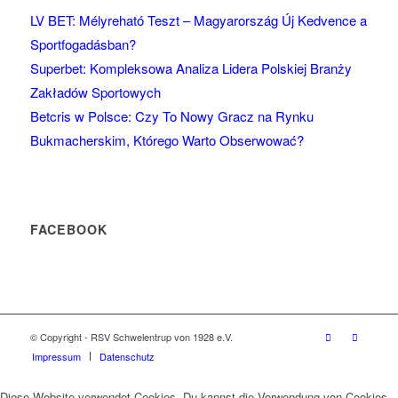
LV BET: Mélyreható Teszt – Magyarország Új Kedvence a
Sportfogadásban?
Superbet: Kompleksowa Analiza Lidera Polskiej Branży
Zakładów Sportowych
Betcris w Polsce: Czy To Nowy Gracz na Rynku
Bukmacherskim, Którego Warto Obserwować?
FACEBOOK
© Copyright - RSV Schwelentrup von 1928 e.V.
Impressum
Datenschutz
Diese Website verwendet Cookies. Du kannst die Verwendung von Cookies