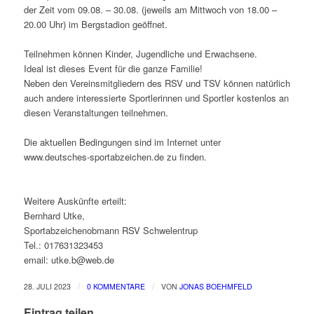
der Zeit vom 09.08. – 30.08. (jeweils am Mittwoch von 18.00 –
20.00 Uhr) im Bergstadion geöffnet.
Teilnehmen können Kinder, Jugendliche und Erwachsene.
Ideal ist dieses Event für die ganze Familie!
Neben den Vereinsmitgliedern des RSV und TSV können natürlich
auch andere interessierte Sportlerinnen und Sportler kostenlos an
diesen Veranstaltungen teilnehmen.
Die aktuellen Bedingungen sind im Internet unter
www.deutsches-sportabzeichen.de zu finden.
Weitere Auskünfte erteilt:
Bernhard Utke,
Sportabzeichenobmann RSV Schwelentrup
Tel.: 017631323453
email: utke.b@web.de
/
/
28. JULI 2023
0 KOMMENTARE
VON
JONAS BOEHMFELD
Eintrag teilen