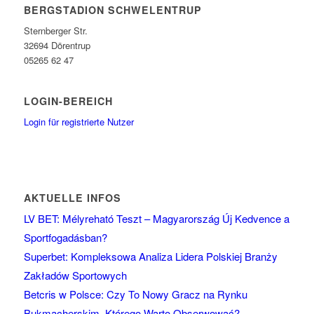
BERGSTADION SCHWELENTRUP
Sternberger Str.
32694 Dörentrup
05265 62 47
LOGIN-BEREICH
Login für registrierte Nutzer
AKTUELLE INFOS
LV BET: Mélyreható Teszt – Magyarország Új Kedvence a
Sportfogadásban?
Superbet: Kompleksowa Analiza Lidera Polskiej Branży
Zakładów Sportowych
Betcris w Polsce: Czy To Nowy Gracz na Rynku
Bukmacherskim, Którego Warto Obserwować?