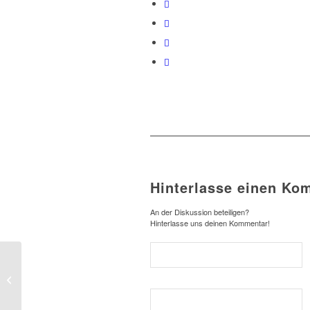
Hinterlasse einen Ko
An der Diskussion beteiligen?
Hinterlasse uns deinen Kommentar!
RSV Schwelentrup im
Vereinswettbewerb gut dabei