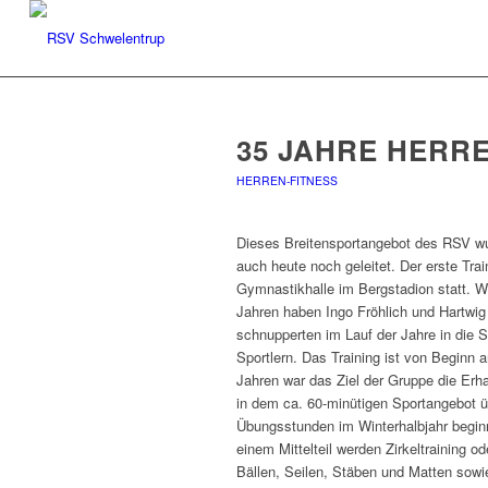
35 JAHRE HERR
HERREN-FITNESS
Dieses Breitensportangebot des RSV wu
auch heute noch geleitet. Der erste Trai
Gymnastikhalle im Bergstadion statt. Will
Jahren haben Ingo Fröhlich und Hartwig
schnupperten im Lauf der Jahre in die Sp
Sportlern. Das Training ist von Beginn
Jahren war das Ziel der Gruppe die Erh
in dem ca. 60-minütigen Sportangebot ü
Übungsstunden im Winterhalbjahr begin
einem Mittelteil werden Zirkeltraining
Bällen, Seilen, Stäben und Matten sow