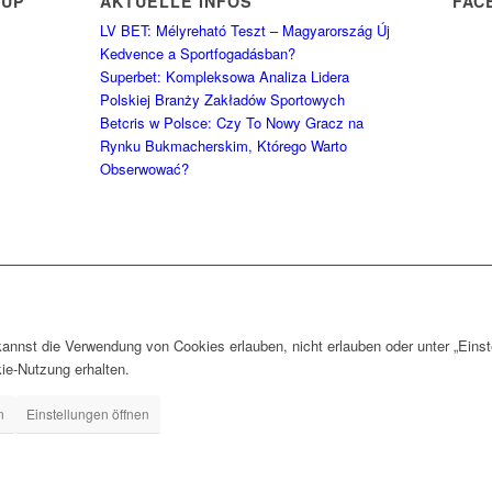
RUP
AKTUELLE INFOS
FAC
LV BET: Mélyreható Teszt – Magyarország Új
Kedvence a Sportfogadásban?
Superbet: Kompleksowa Analiza Lidera
Polskiej Branży Zakładów Sportowych
Betcris w Polsce: Czy To Nowy Gracz na
Rynku Bukmacherskim, Którego Warto
Obserwować?
nnst die Verwendung von Cookies erlauben, nicht erlauben oder unter „Einst
ie-Nutzung erhalten.
n
Einstellungen öffnen