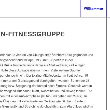
Willkommen
EN-FITNESSGRUPPE
rde vor 35 Jahren von Übungsleiter Bernhard Utke gegründet und
ningsabend fand im April 1986 mit 5 Sportlern in der
i Bruns fungierte lange Jahre als Stellvertreter, seit einigen
 Nolte diese Aufgabe übernommen. Viele weitere Sportler
ortstunde hinein. Der jetzige Mitgliederstamm liegt bei ca. 15
 an immer am Dienstagabend durchgeführt worden. Schon vor 35
altung bzw. Steigerung der körperlichen Fitness. Geschult werden
berwiegend Ausdauer, Kraft, Koordination und Beweglichkeit. Die
nen mit einer Aufwärmphase (laufen und gehen mit Musik). In
 oder Übungen mit verschiedenen Geräten wie Bänken, Kästen,
ie Gymnastik und Stretching durchgeführt. Zum Abschluss wird im