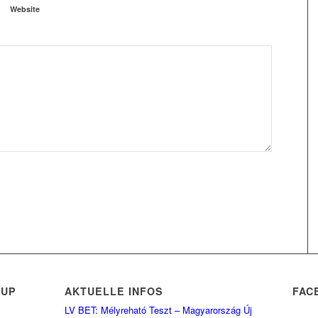
Website
RUP
AKTUELLE INFOS
FAC
LV BET: Mélyreható Teszt – Magyarország Új