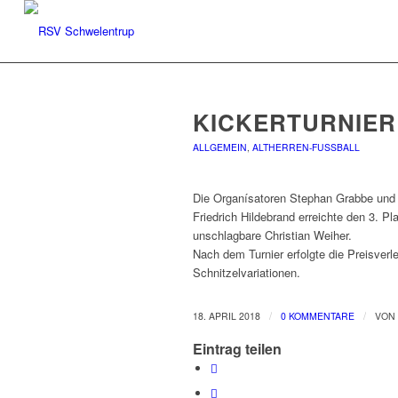
KICKERTURNIER
ALLGEMEIN
,
ALTHERREN-FUSSBALL
Die Organísatoren Stephan Grabbe und B
Friedrich Hildebrand erreichte den 3. Pl
unschlagbare Christian Weiher.
Nach dem Turnier erfolgte die Preisverl
Schnitzelvariationen.
/
/
18. APRIL 2018
0 KOMMENTARE
VON
Eintrag teilen