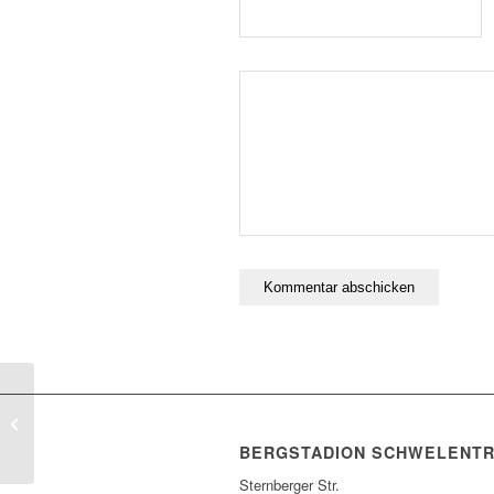
RSV Schwelentrup startet mit einem
Run up
BERGSTADION SCHWELENT
Sternberger Str.